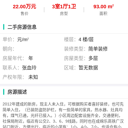
22.00万元
3
室
1
厅
1
卫
93.00 m
2
售价
房型
面积
二手房源信息
单价：
元/m
楼层：
4 楼/层
2
朝向：
装修类型：
简单装修
房屋年代：
年
房屋类型：
多层
联系人：
张血玲
区域：
暂无数据
产权年限：
未知
房源描述
2012年建成的新房，现主人未入住，可根据购买者喜好装修，也可先
简单入住，（已装防盗防护栏，有一些简单的家具，热水器、灶具均
有，煤气已通，光纤已接入。）小区周边配套设施齐全，交通便利，
社保局附近，临近有公交2、3、6、9线路，同时也在成绵乐高铁广汉
站口附近，方便出行，临近的小学有：1小、4小、7小，也适合有小