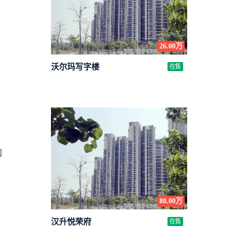
26.00万
沃尔玛写字楼
在售
80.00万
汉升悦荣府
在售